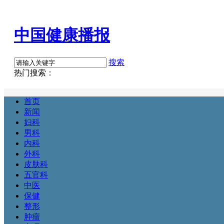
中国健康播报
搜索
热门搜索：
首页
新闻
妇科
男科
内科
外科
皮肤科
五官科
中医
保健
整形
肿瘤