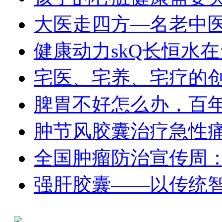
大医走四方—名老中
健康动力skQ长恒水
宅医、宅养、宅疗的
脾胃不好怎么办，百
肿节风胶囊治疗急性
全国肿瘤防治宣传周：
强肝胶囊——以传统智