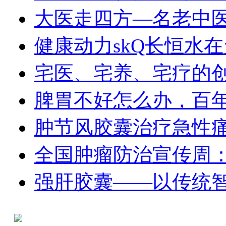
大医走四方—名老中
健康动力skQ长恒水
宅医、宅养、宅疗的
脾胃不好怎么办，百
肿节风胶囊治疗急性
全国肿瘤防治宣传周：
强肝胶囊——以传统智