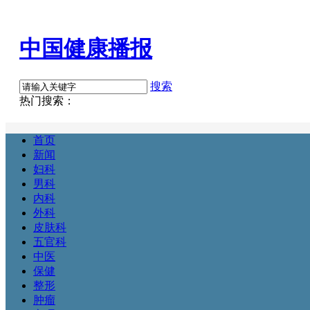
中国健康播报
搜索
热门搜索：
首页
新闻
妇科
男科
内科
外科
皮肤科
五官科
中医
保健
整形
肿瘤