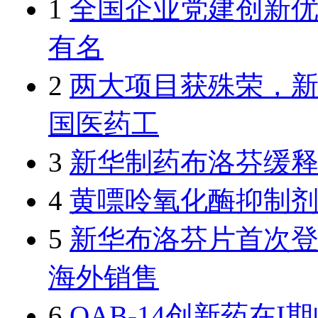
1
全国企业党建创新
有名
2
两大项目获殊荣，新
国医药工
3
新华制药布洛芬缓
4
黄嘌呤氧化酶抑制
5
新华布洛芬片首次
海外销售
6
OAB-14创新药在